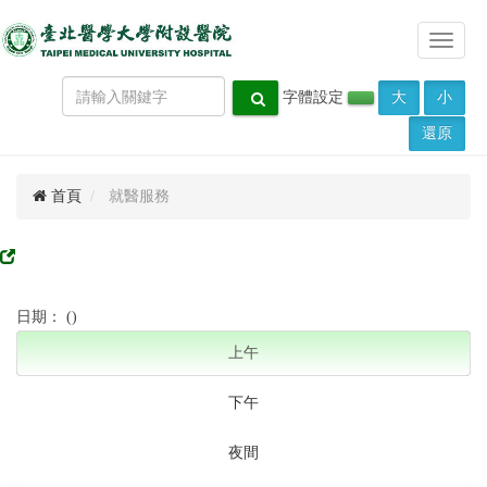
Toggle
navigat
字體設定
大
小
還原
首頁
就醫服務
日期： ()
上午
下午
夜間