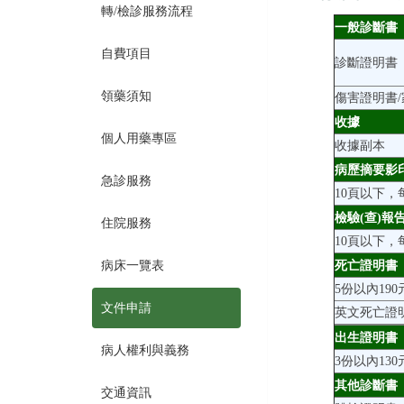
轉/檢診服務流程
一般診斷書
自費項目
診斷證明書
領藥須知
傷害證明書
收據
個人用藥專區
收據副本
病歷摘要影
急診服務
10頁以下，
檢驗(查)報
住院服務
10頁以下，
病床一覽表
死亡證明書
5份以內190
文件申請
英文死亡證
出生證明書
病人權利與義務
3份以內130
其他診斷書
交通資訊