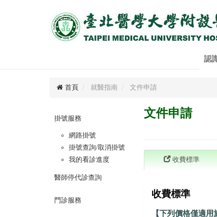
認
首頁
就醫指南
文件申請
文件申請
掛號服務
網路掛號
掛號查詢/取消掛號
我的看診進度
收費標準
醫師停代診查詢
收費標準
門診服務
【下列價格僅適用