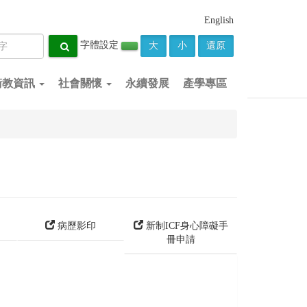
English
字體設定
大
小
還原
衛教資訊
社會關懷
永續發展
產學專區
病歷影印
新制ICF身心障礙手
冊申請