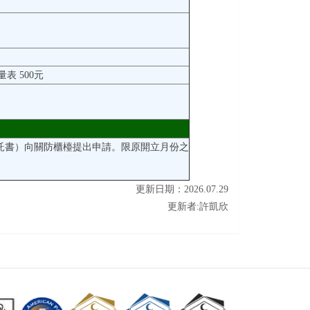
表 500元
託書）向關防櫃檯提出申請。限原開立月份之
更新日期：
2026
.07.29
更新者:許凱欣