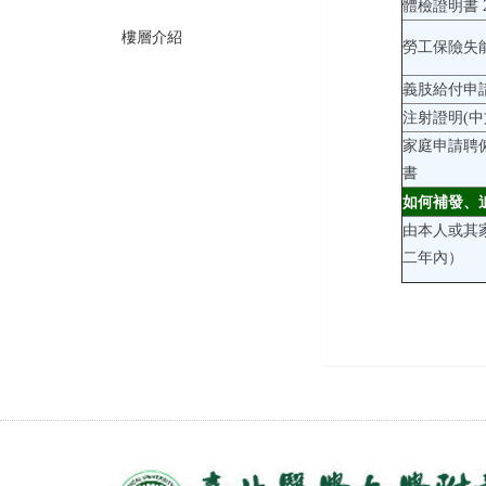
體檢證明書 2
樓層介紹
勞工保險失
義肢給付申請
注射證明(中文
家庭申請聘
書
如何補發、
由本人或其
二年內）