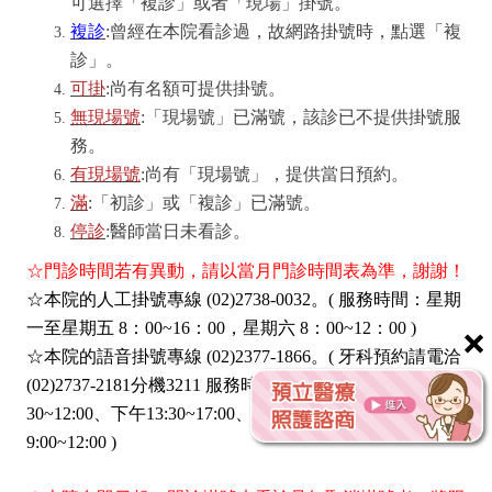
可選擇「複診」或者「現場」掛號。
複診
:曾經在本院看診過，故網路掛號時，點選「複
診」。
可掛
:尚有名額可提供掛號。
無現場號
:「現場號」已滿號，該診已不提供掛號服
務。
有現場號
:尚有「現場號」，提供當日預約。
滿
:「初診」或「複診」已滿號。
停診
:醫師當日未看診。
☆門診時間若有異動，請以當月門診時間表為準，謝謝！
☆本院的人工掛號專線 (02)2738-0032。( 服務時間：星期
×
一至星期五 8：00~16：00，星期六 8：00~12：00 )
☆本院的語音掛號專線 (02)2377-1866。( 牙科預約請電洽
(02)2737-2181分機3211 服務時間：週一至週五早上8：
30~12:00、下午13:30~17:00、晚上18:00~21:00；週六早上
9:00~12:00 )