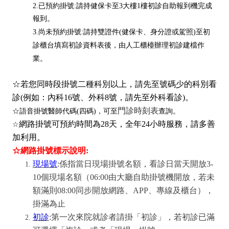
2.
已預約掛號:請持健保卡至3大樓1樓初診自助報到機完成
報到。
3.
尚未預約掛號:請持雙證件(健保卡、身分證或駕照)至初
診櫃台填寫初診資料表後，由人工櫃檯辦理初診建檔作
業。
☆若您同時段掛號二種科別以上，請先至號碼少的科別看
診(例如：內科16號、外科8號，請先至外科看診)。
門診時刻表
☆語音掛號醫師代碼(四碼)，可至
查詢。
網路掛號可
預約時間為28天，
全年24小時服務，請多善
☆
加利用。
☆網路掛號標示說明:
現場號
:係指當日現場掛號名額，看診日當天開放3-
10個現場名額（06:00由大廳自助掛號機開放，若未
額滿則08:00同步開放網路、APP、專線及櫃台），
掛滿為止
初診
:第一次來院就診者請掛「初診」，若初診已滿