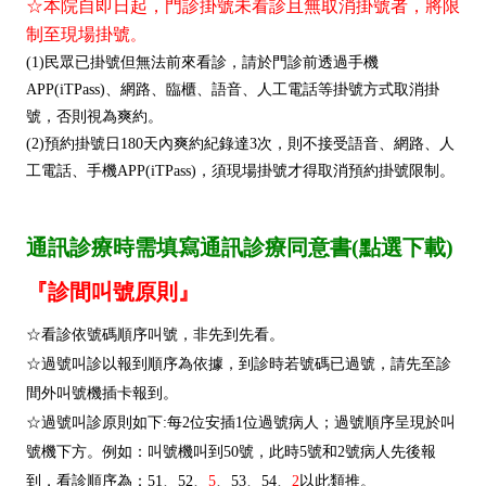
☆本院自即日起，門診掛號未看診且無取消掛號者，將限
制至現場掛號
。
(1)民眾已掛號但無法前來看診，請於門診前透過手機
APP(iTPass)、網路、臨櫃、語音、人工電話等掛號方式取消掛
號，否則視為爽約。
(2)預約掛號日180天內爽約紀錄達3次，則不接受語音、網路、人
工電話、手機APP(iTPass)，須現場掛號才得取消預約掛號限制。
通訊診療時需填寫通訊診療同意書(點選下載)
『診間叫號原則』
☆看診依號碼順序叫號，非先到先看。
☆過號叫診以報到順序為依據，到診時若號碼已過號，請先至診
間外叫號機插卡報到。
☆過號叫診原則如下:每2位安插1位過號病人；過號順序呈現於叫
號機下方。例如：叫號機叫到50號，此時5號和2號病人先後報
到，看診順序為：51、52、
5
、53、54、
2
以此類推。