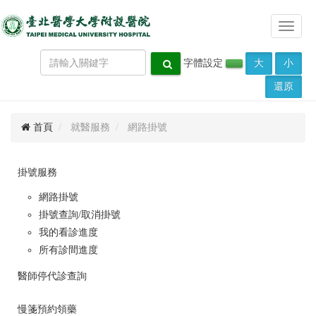
Toggle
navigat
字體設定
大
小
還原
首頁
就醫服務
網路掛號
掛號服務
網路掛號
掛號查詢/取消掛號
我的看診進度
所有診間進度
醫師停代診查詢
慢箋預約領藥