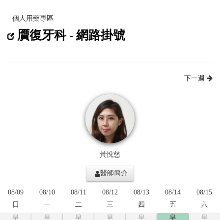
個人用藥專區
贋復牙科 - 網路掛號
下一週
黃悅慈
醫師簡介
08/09
08/10
08/11
08/12
08/13
08/14
08/15
日
一
二
三
四
五
六
早
早
早
早
早
早
早