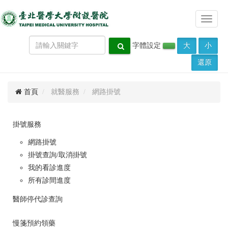
Toggle
navigat
字體設定
大
小
還原
首頁
就醫服務
網路掛號
掛號服務
網路掛號
掛號查詢/取消掛號
我的看診進度
所有診間進度
醫師停代診查詢
慢箋預約領藥