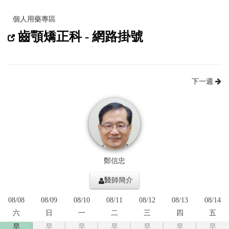
個人用藥專區
齒顎矯正科 - 網路掛號
下一週
鄭信忠
醫師簡介
08/08
08/09
08/10
08/11
08/12
08/13
08/14
六
日
一
二
三
四
五
早
早
早
早
早
早
早