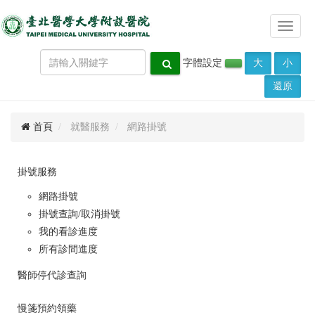
Toggle
navigat
字體設定
大
小
還原
首頁
就醫服務
網路掛號
掛號服務
網路掛號
掛號查詢/取消掛號
我的看診進度
所有診間進度
醫師停代診查詢
慢箋預約領藥