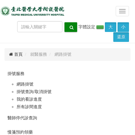
Toggle
navigat
字體設定
大
小
還原
首頁
就醫服務
網路掛號
掛號服務
網路掛號
掛號查詢/取消掛號
我的看診進度
所有診間進度
醫師停代診查詢
慢箋預約領藥