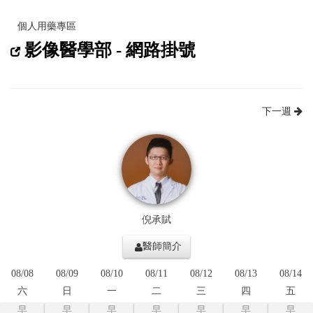
個人用藥專區
影像醫學部 - 網路掛號
下一週
倪承賦
醫師簡介
08/08
08/09
08/10
08/11
08/12
08/13
08/14
六
日
一
二
三
四
五
早
早
早
早
早
早
早