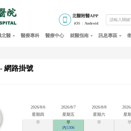
北醫附醫APP
iOS
|
Android
識北醫
醫療專科
醫療中心
就醫指南
訊息專區
- 網路掛號
2026/8/6
2026/8/7
2026/8/8
2026
星期四
星期五
星期六
星
早
早
早
內5306