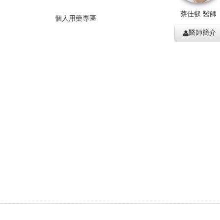
蔡佳叡 醫師
個人用藥專區
醫師簡介