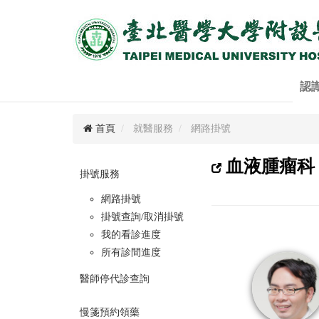
認
首頁
就醫服務
網路掛號
血液腫瘤科 
掛號服務
網路掛號
掛號查詢/取消掛號
我的看診進度
所有診間進度
醫師停代診查詢
慢箋預約領藥