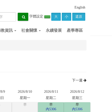
English
字體設定
大
小
還原
衛教資訊
社會關懷
永續發展
產學專區
下一週
/8/9
2026/8/10
2026/8/11
2026/8/12
期日
星期一
星期二
星期三
早
早
早
早
內5306
內5306