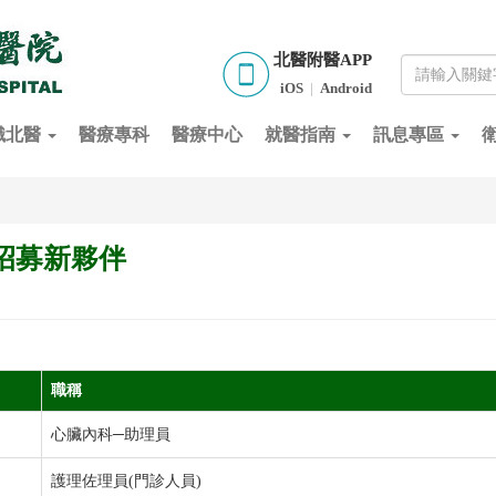
北醫附醫APP
iOS
|
Android
識北醫
醫療專科
醫療中心
就醫指南
訊息專區
 招募新夥伴
職稱
心臟內科─助理員
護理佐理員(門診人員)