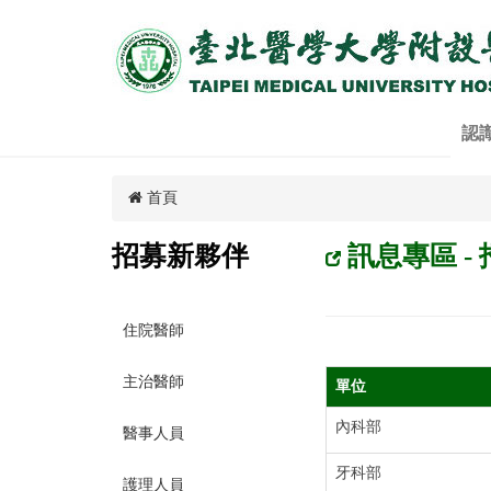
認
首頁
招募新夥伴
訊息專區 -
住院醫師
主治醫師
單位
內科部
醫事人員
牙科部
護理人員