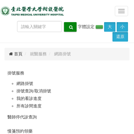
Toggle
navigat
字體設定
大
小
還原
首頁
就醫服務
網路掛號
掛號服務
網路掛號
掛號查詢/取消掛號
我的看診進度
所有診間進度
醫師停代診查詢
慢箋預約領藥