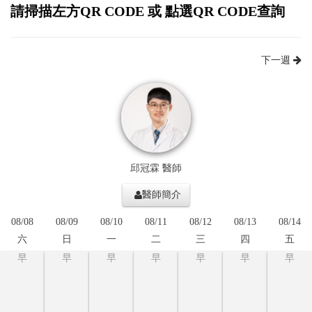
請掃描左方QR CODE 或 點選QR CODE查詢
下一週
邱冠霖 醫師
醫師簡介
08/08
08/09
08/10
08/11
08/12
08/13
08/14
六
日
一
二
三
四
五
早
早
早
早
早
早
早