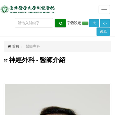
Toggle
navigat
字體設定
大
小
還原
首頁
醫療專科
神經外科 - 醫師介紹