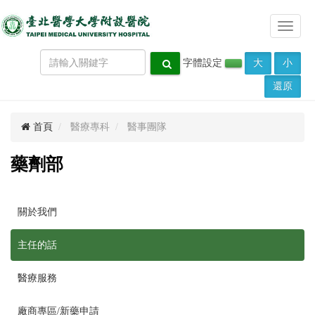
Toggle
navigat
字體設定
大
小
還原
首頁
醫療專科
醫事團隊
藥劑部
關於我們
主任的話
醫療服務
廠商專區/新藥申請