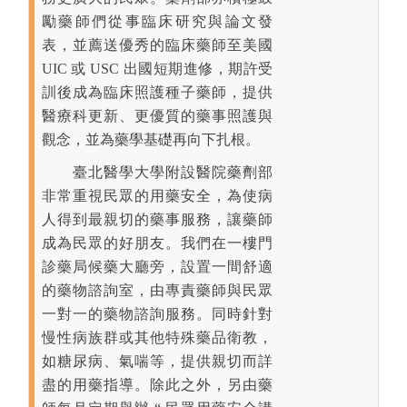
勵藥師們從事臨床研究與論文發
表，並薦送優秀的臨床藥師至美國
UIC 或 USC 出國短期進修，期許受
訓後成為臨床照護種子藥師，提供
醫療科更新、更優質的藥事照護與
觀念，並為藥學基礎再向下扎根。
臺北醫學大學附設醫院藥劑部
非常重視民眾的用藥安全，為使病
人得到最親切的藥事服務，讓藥師
成為民眾的好朋友。我們在一樓門
診藥局候藥大廳旁，設置一間舒適
的藥物諮詢室，由專責藥師與民眾
一對一的藥物諮詢服務。同時針對
慢性病族群或其他特殊藥品衛教，
如糖尿病、氣喘等，提供親切而詳
盡的用藥指導。除此之外，另由藥