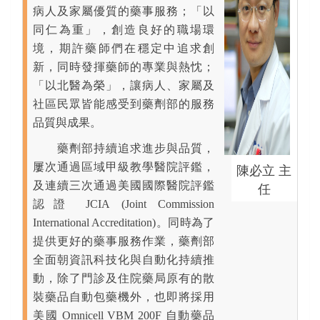
病人及家屬優質的藥事服務；「以
同仁為重」，創造良好的職場環
境，期許藥師們在穩定中追求創
新，同時發揮藥師的專業與熱忱；
「以北醫為榮」，讓病人、家屬及
社區民眾皆能感受到藥劑部的服務
品質與成果。
藥劑部持續追求進步與品質，
屢次通過區域甲級教學醫院評鑑，
陳必立 主
及連續三次通過美國國際醫院評鑑
任
認證 JCIA (Joint Commission
International Accreditation)。同時為了
提供更好的藥事服務作業，藥劑部
全面朝資訊科技化與自動化持續推
動，除了門診及住院藥局原有的散
裝藥品自動包藥機外，也即將採用
美國 Omnicell VBM 200F 自動藥品