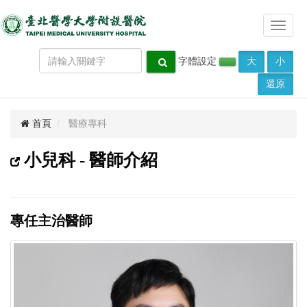
Toggle
navigat
字體設定
大
小
還原
首頁
醫療專科
小兒科 - 醫師介紹
專任主治醫師