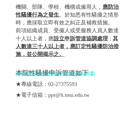
機關、部隊、學校、機構或僱用人，
應防治
性騷擾行為之發生
。於知悉有性騷擾之情形
時，應採取立即有效之糾正及補救措施。
前項組織成員、受僱人或受服務人員人數達
十人
以上
者，應
設立申訴管道協調處理
其
；
人數達三十人以上者，應訂定性騷擾防治措
施，並公開揭示之。
本院性騷擾申訴管道如下：
★專線電話：02-27375593
★電子信箱：ppr@h.tmu.edu.tw