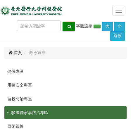
Toggle
navigat
字體設定
大
小
還原
首頁
政令宣導
健保專區
用藥安全專區
自殺防治專區
性騷擾暨家暴防治專區
母嬰親善