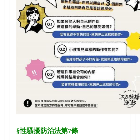
§性騷擾防治法第7條