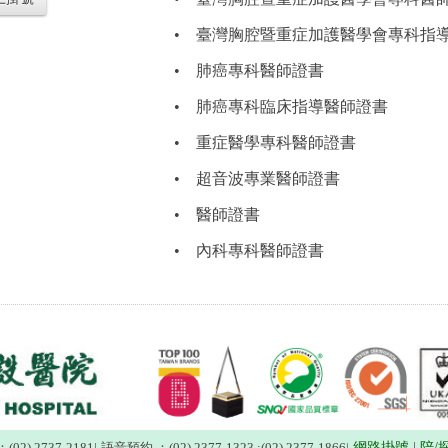
•
臺灣胸腔暨重症加護醫學會專科指
•
肺癌專科醫師證書
•
肺癌專科臨床指導醫師證書
•
重症醫學專科醫師證書
•
超音波專業醫師證書
•
醫師證書
•
內科專科醫師證書
02) 2737-2181
|
語音預約 ：(02) 2377-1323 ;(02) 2377-1866
|
網路掛號
|
陪/