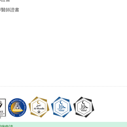
導醫師證書
探病申請