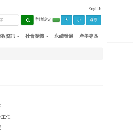
English
字體設定
大
小
還原
衛教資訊
社會關懷
永續發展
產學專區
任
心主任
授